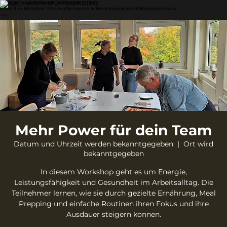
MAJESTY MOTION SPORTCONSULTING
Start
Über Mich
Mein Konzept
Seminare & Workshops
Kontakt
Blog
Impressum
Mehr Power für dein Team
Datum und Uhrzeit werden bekanntgegeben
  |  
Ort wird
bekanntgegeben
In diesem Workshop geht es um Energie,
Leistungsfähigkeit und Gesundheit im Arbeitsalltag. Die
Teilnehmer lernen, wie sie durch gezielte Ernährung, Meal
Prepping und einfache Routinen ihren Fokus und ihre
Ausdauer steigern können.