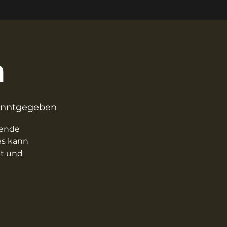
n
anntgegeben
rende
as kann
gt und