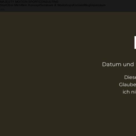
MAJESTY MOTION SPORTCONSULTING
Start
Über Mich
Mein Konzept
Seminare & Workshops
Kontakt
Blog
Impressum
Datum und 
Dies
Glaube
ich n